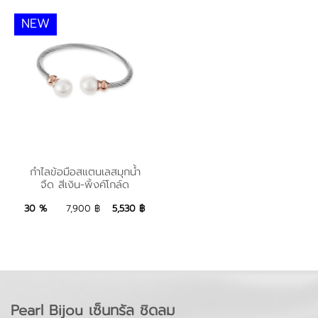
NEW
กำไลข้อมือสแตนเลสมุก
กำไลข้อมือสแตนเลสมุกน้ำ
จืด สีเงิน-พิ้งค์โกล์ด
น้ำจืด สีเงิน-พิ้งค์โกล์ด
5,530 ฿
Add to Bag
30 %
7,900 ฿
5,530 ฿
Pearl Bijou เซ็นทรัล ชิดลม