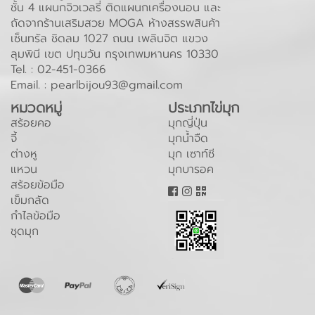
ชั้น 4 แผนกจิวเวลรี่ ติดแผนกเครื่องนอน และ
ถัดจากร้านเสริมสวย MOGA ห้างสรรพสินค้า
เซ็นทรัล ชิดลม 1027 ถนน เพลินจิต แขวง
ลุมพินี เขต ปทุมวัน กรุงเทพมหานคร 10330
Tel. :
02-451-0366
Email. :
pearlbijou93@gmail.com
หมวดหมู่
ประเภทไข่มุก
สร้อยคอ
มุกญี่ปุ่น
จี้
มุกน้ำจืด
ต่างหู
มุก เซาท์ซี
แหวน
มุกบารอค
สร้อยข้อมือ
เข็มกลัด
กำไลข้อมือ
ชุดมุก