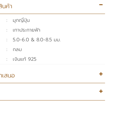
ินค้า
:
มุกญี่ปุ่น
:
เทาประกายฟ้า
:
5.0-6.0 & 8.0-8.5 มม.
:
กลม
:
เงินแท้ 925
อนำเสนอ
บประกันสินค้าเป็น ของแท้ และได้ทำการคัดสรรมาจาก
ำของโลก
นมีใบรับประกันสินค้า สามารถนำตัวเรือนมาซ่อมได้โด
ชมสินค้าได้ที่หน้าร้าน Pearl Bijou