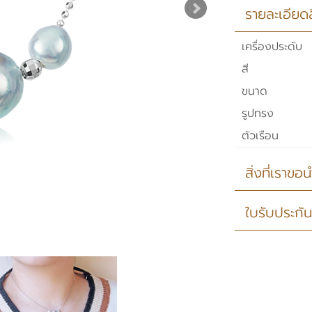
รายละเอียดส
เครื่องประดับ
สี
ขนาด
รูปทรง
ตัวเรือน
สิ่งที่เราข
♦ ร้านค้าขอรั
ใบรับประกัน
แหล่งมุกชั้นน
♦ สินค้าทุกชิ้
ยม่มีค่าใช่จ่าย
♦ ลูกค้าสามารถ 