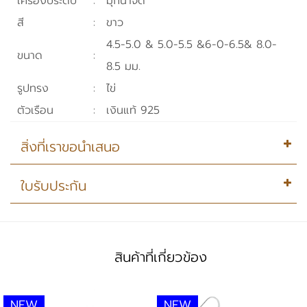
เครื่องประดับ
:
มุกน้ำจืด
สี
:
ขาว
4.5-5.0 & 5.0-5.5 &6-0-6.5& 8.0-
ขนาด
:
8.5 มม.
รูปทรง
:
ไข่
ตัวเรือน
:
เงินแท้ 925
สิ่งที่เราขอนำเสนอ
♦ ร้านค้าขอรับประกันสินค้าเป็น ของแท้ และได้ทำการคัดสรร
ใบรับประกัน
มาจากแหล่งมุกชั้นนำของโลก
♦ สินค้าทุกชิ้นมีใบรับประกันสินค้า สามารถนำตัวเรือนมาซ่อม
ได้โดยม่มีค่าใช่จ่าย
สินค้าที่เกี่ยวข้อง
♦ ลูกค้าสามารถ ชมสินค้าได้ที่หน้าร้าน Pearl Bijou
♦ สินค้าจะแนบมาด้วนผ้ากำมะหยี่หรือกล่องกำมะหยี่สำหรับ
NEW
NEW