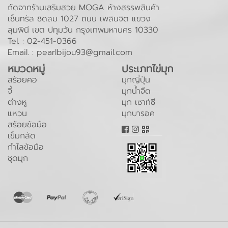
ถัดจากร้านเสริมสวย MOGA ห้างสรรพสินค้า
เซ็นทรัล ชิดลม 1027 ถนน เพลินจิต แขวง
ลุมพินี เขต ปทุมวัน กรุงเทพมหานคร 10330
Tel. :
02-451-0366
Email. :
pearlbijou93@gmail.com
หมวดหมู่
ประเภทไข่มุก
สร้อยคอ
มุกญี่ปุ่น
จี้
มุกน้ำจืด
ต่างหู
มุก เซาท์ซี
แหวน
มุกบารอค
สร้อยข้อมือ
เข็มกลัด
กำไลข้อมือ
ชุดมุก