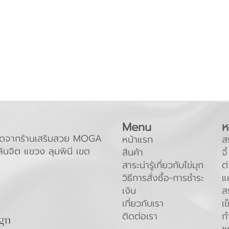
Menu
ห
ะถัดจากร้านเสริมสวย MOGA
หน้าแรก
ส
ินจิต แขวง ลุมพินี เขต
สินค้า
จี้
สาระน่ารู้เกี่ยวกับไข่มุก
ต่
วิธีการสั่งซื้อ-การชำระ
แ
เงิน
ส
เกี่ยวกับเรา
เ
ติดต่อเรา
ก