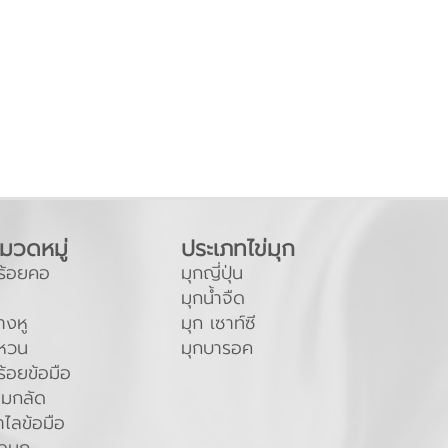
มวดหมู่
ประเภทไข่มุก
ร้อยคอ
มุกญี่ปุ่น
มุกน้ำจืด
างหู
มุก เซาท์ซี
หวน
มุกบารอค
ร้อยข้อมือ
ข็มกลัด
ำไลข้อมือ