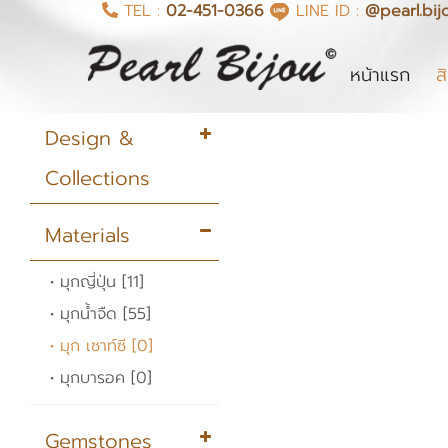
TEL :
02-451-0366
LINE ID :
@pearl.bij
(cur
หน้าแรก
ส
Design &
Collections
• สร้อยคอ [23]
Materials
• จี้ [2]
• มุกญี่ปุ่น [11]
• ต่างหู [33]
• มุกน้ำจืด [55]
• แหวน [0]
• มุก เซาท์ซี [0]
• สร้อยข้อมือ [4]
• มุกบารอค [0]
• เข็มกลัด [0]
• กำไลข้อมือ [5]
Gemstones