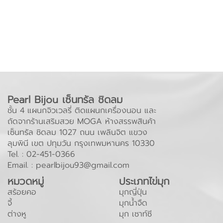
Pearl Bijou เซ็นทรัล ชิดลม
ชั้น 4 แผนกจิวเวลรี่ ติดแผนกเครื่องนอน และ
ถัดจากร้านเสริมสวย MOGA ห้างสรรพสินค้า
เซ็นทรัล ชิดลม 1027 ถนน เพลินจิต แขวง
ลุมพินี เขต ปทุมวัน กรุงเทพมหานคร 10330
Tel. :
02-451-0366
Email. :
pearlbijou93@gmail.com
หมวดหมู่
ประเภทไข่มุก
สร้อยคอ
มุกญี่ปุ่น
จี้
มุกน้ำจืด
ต่างหู
มุก เซาท์ซี